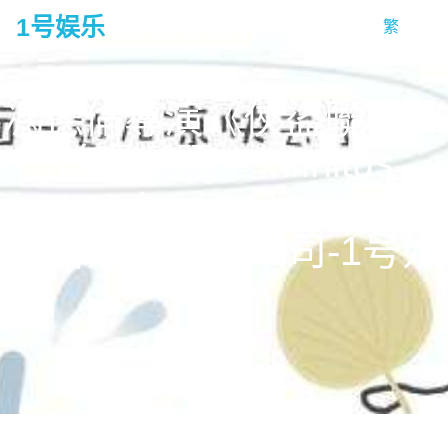
1号娱乐
繁
tog
na
馮德倫導演《俠盜聯盟》
首曝劇照 – infinitus
entertainment limited 夢
造者娛樂有限公司-1号娱
乐