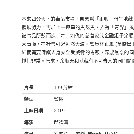
本來四分天下的毒品市場，自黑幫「正興」門生地藏 (
擴展勢力，再加上一連串的黑吃黑，弄得「毒界」風
被毒品所毀而疾「毒」如仇的慈善家兼金融鉅子余順天
大毒販，在社會引起軒然大波。警員林正風 (苗僑偉
紅而需要保護人身安全受威脅的毒販，深感無奈的同
掙扎非常。原來，余順天和地藏有不可告人的同門關
片長
139 分鐘
類型
警匪
上映日期
2019
導演
邱禮濤