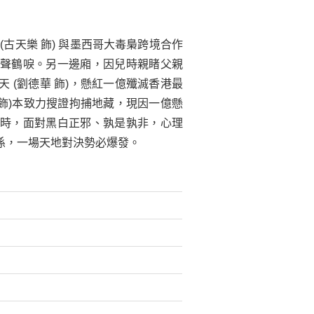
古天樂 飾) 與墨西哥大毒梟跨境合作
聲鶴唳。另一邊廂，因兒時親睹父親
 (劉德華 飾)，懸紅一億殲滅香港最
 飾)本致力搜證拘捕地藏，現因一億懸
時，面對黑白正邪、孰是孰非，心理
係，一場天地對決勢必爆發。