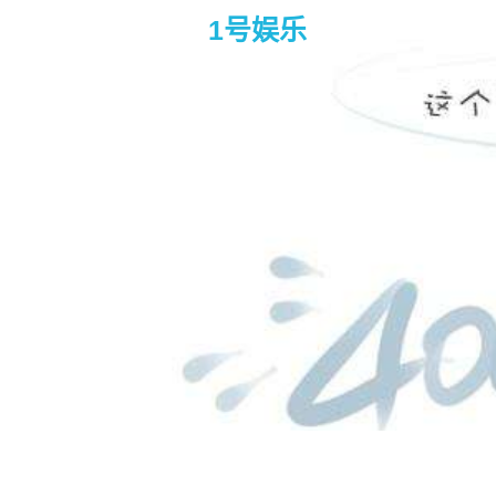
1号娱乐
掃毒2：天地對決 – infinit