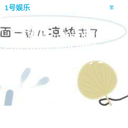
1号娱乐
繁
tog
na
爆破 – infinitus
entertainment limited 夢
造者娛樂有限公司-1号娱
乐