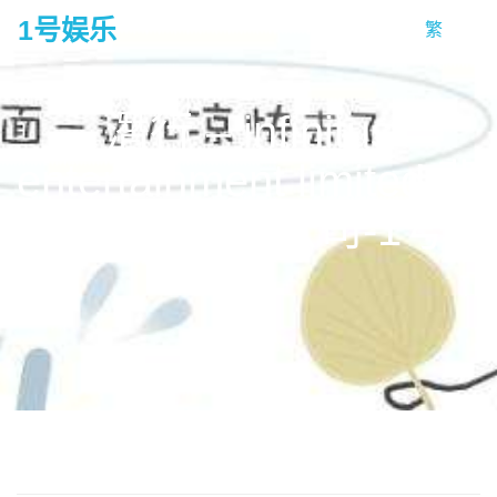
1号娱乐
繁
tog
na
潛行 – infinitus
entertainment limited 夢
造者娛樂有限公司-1号娱
乐