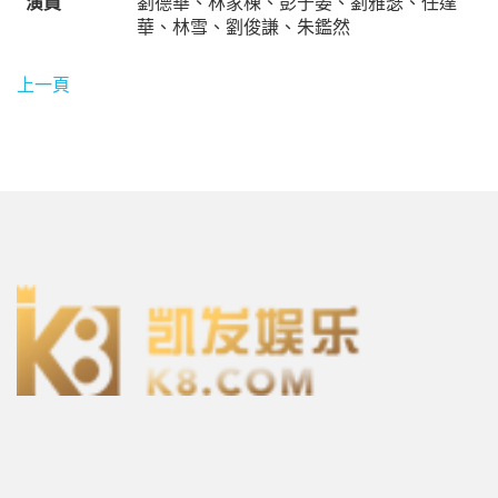
演員
劉德華、林家棟、彭于晏、劉雅瑟、任達
華、林雪、劉俊謙、朱鑑然
上一頁