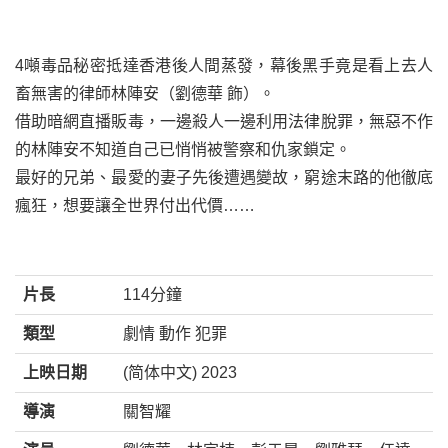
4噸毒品秘密抵達香港後人間蒸發，幕後黑手竟是看上去人
畜無害的律師林陣安（劉德華 飾）。
借助暗網直播販毒，一邊殺人一邊利用法律脫罪，無惡不作
的林陣安不知道自己已悄悄被警察和仇家鎖定。
最好的兄弟、最愛的妻子先後遭遇變故，窮途末路的他徹底
瘋狂，想要讓全世界付出代價……
片長
114分鐘
類型
劇情 動作 犯罪
上映日期
(简体中文) 2023
導演
關智耀