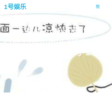
1号娱乐
簡
tog
na
爆破 – infinitus
entertainment limited 梦
造者娱乐有限公司-1号娱
乐