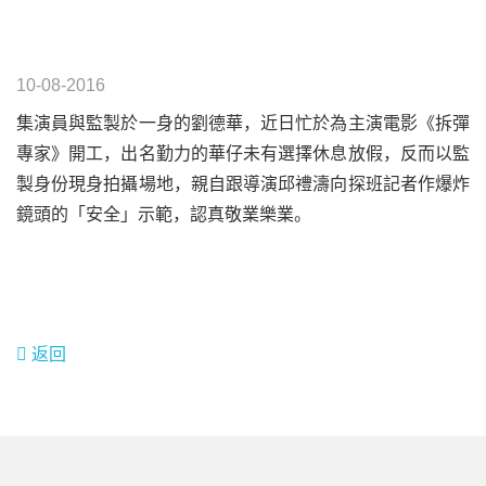
10-08-2016
集演員與監製於一身的劉德華，近日忙於為主演電影《拆彈
專家》開工，出名勤力的華仔未有選擇休息放假，反而以監
製身份現身拍攝場地，親自跟導演邱禮濤向探班記者作爆炸
鏡頭的「安全」示範，認真敬業樂業。
返回