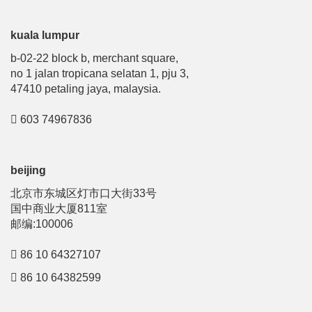
kuala lumpur
b-02-22 block b, merchant square,
no 1 jalan tropicana selatan 1, pju 3,
47410 petaling jaya, malaysia.
603 74967836
beijing
北京市东城区灯市口大街33号
国中商业大厦811室
邮编:100006
86 10 64327107
86 10 64382599