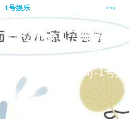
1号娱乐
eng
tog
na
《拆彈專家》首條預告曝
光！ – infinitus
entertainment limited 夢
造者娛樂有限公司-1号娱
乐