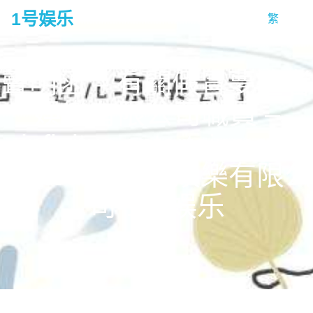
1号娱乐
繁
tog
na
聲明函 – 有關假冒夢造者
娛樂有限公司職員 –
infinitus entertainment
limited 夢造者娛樂有限公
司-1号娱乐