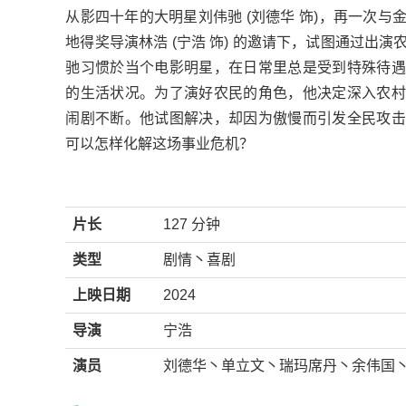
从影四十年的大明星刘伟驰 (刘德华 饰)，再一次
地得奖导演林浩 (宁浩 饰) 的邀请下，试图通过出
驰习惯於当个电影明星，在日常里总是受到特殊待遇
的生活状况。为了演好农民的角色，他决定深入农村
闹剧不断。他试图解决，却因为傲慢而引发全民攻击
可以怎样化解这场事业危机？
片长
127 分钟
类型
剧情丶喜剧
上映日期
2024
导演
宁浩
演员
刘德华丶单立文丶瑞玛席丹丶余伟国