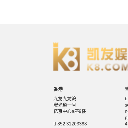
香港
九龙九龙湾
b
宏光道一号
s
亿京中心a座9楼
n
p
852 31203388
4