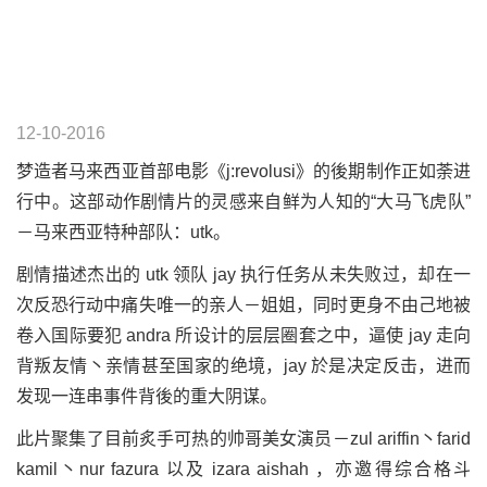
12-10-2016
梦造者马来西亚首部电影《j:revolusi》的後期制作正如荼进
行中。这部动作剧情片的灵感来自鲜为人知的“大马飞虎队”
－马来西亚特种部队：utk。
剧情描述杰出的 utk 领队 jay 执行任务从未失败过，却在一
次反恐行动中痛失唯一的亲人－姐姐，同时更身不由己地被
卷入国际要犯 andra 所设计的层层圈套之中，逼使 jay 走向
背叛友情丶亲情甚至国家的绝境，jay 於是决定反击，进而
发现一连串事件背後的重大阴谋。
此片聚集了目前炙手可热的帅哥美女演员－zul ariffin丶farid
kamil丶nur fazura 以及 izara aishah ，亦邀得综合格斗