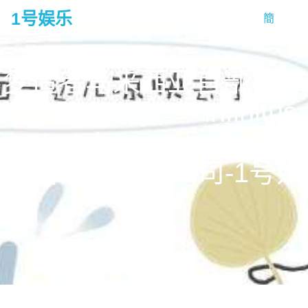
1号娱乐
簡
tog
na
梦造者马来西亚首部电影
《j:revolusi》 – infinitus
entertainment limited 梦
造者娱乐有限公司-1号娱
乐