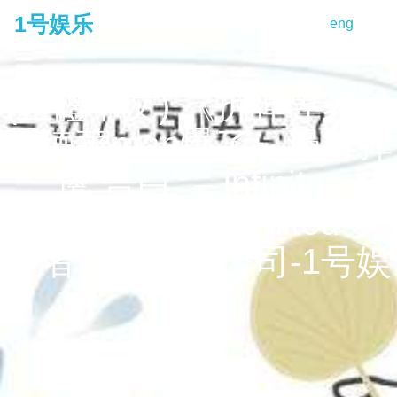
1号娱乐
eng
tog
na
(正體中文) 《拆彈專家》
劉德華man爆了，邊拆彈
邊“告白” – infinitus
entertainment limited 夢
造者娛樂有限公司-1号娱
乐