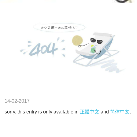
14-02-2017
sorry, this entry is only available in
正體中文
and
简体中文
.