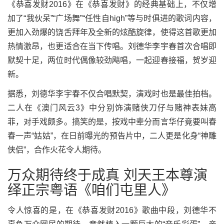
《恭喜发财2016》在《恭喜发财》的经典基础上，不仅增
加了“我伙呆”“广场舞”“任性自high”等与时俱进的歌词内容，
更加入劲爆的饶舌拜年及全新的炫酷旋律，使得这首歌更加
热情激昂，也更适合在当下传唱。刘德华李宇春首次合唱即
默契十足，两位时代偶像较劲飚唱，一起迎春接福，贺岁迎
新。
据悉，刘德华李宇春不仅合唱默契，演戏时也是最佳拍档。
二人在《澳门风云3》中分别饰演赌侠刀仔与赌神表妹高
菲，对手戏颇多。搞笑的是，按戏中辈分而言华仔竟要叫春
春一声“姑姑”，在日前曝光的预告片中，二人更是化身“神雕
侠侣”，合作火花令人期待。
万众期待终于成真 刘天王本尊演
绎正宗粤语《咱们屯里人》
令人惊喜的是，在《恭喜发财2016》歌曲中段，刘德华不