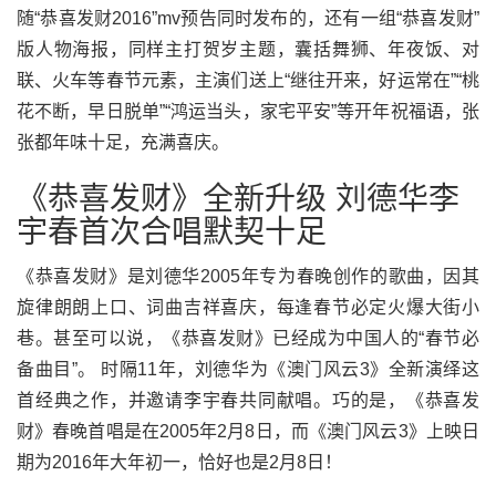
随“恭喜发财2016”mv预告同时发布的，还有一组“恭喜发财”
版人物海报，同样主打贺岁主题，囊括舞狮、年夜饭、对
联、火车等春节元素，主演们送上“继往开来，好运常在”“桃
花不断，早日脱单”“鸿运当头，家宅平安”等开年祝福语，张
张都年味十足，充满喜庆。
《恭喜发财》全新升级 刘德华李
宇春首次合唱默契十足
《恭喜发财》是刘德华2005年专为春晚创作的歌曲，因其
旋律朗朗上口、词曲吉祥喜庆，每逢春节必定火爆大街小
巷。甚至可以说，《恭喜发财》已经成为中国人的“春节必
备曲目”。 时隔11年，刘德华为《澳门风云3》全新演绎这
首经典之作，并邀请李宇春共同献唱。巧的是，《恭喜发
财》春晚首唱是在2005年2月8日，而《澳门风云3》上映日
期为2016年大年初一，恰好也是2月8日！