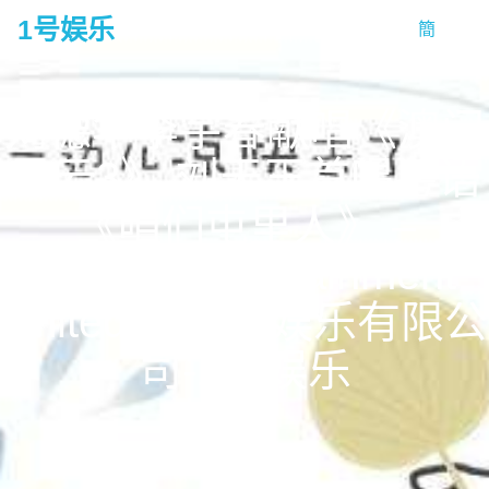
1号娱乐
簡
tog
na
刘德华李宇春献唱《澳门
风云3》 刘天王首唱粤语
《咱们屯里人》 –
infinitus entertainment
limited 梦造者娱乐有限公
司-1号娱乐