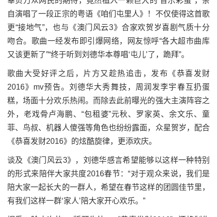
辜负万众网民的期待，竟然植入一颗巨大的“音乐彩蛋”，亲
自演唱了一段正宗的粤语《咱们屯里人》！不仅使得这首歌
更“接地气”，也与《澳门风云3》合家欢贺岁喜剧气质十分
吻合。歌曲一经发布即引爆网络，网友惊呼“各大超市曲库
又该更新了”“终于听到刘德华本尊唱‘屯儿’了，跪拜”。
歌曲大受好评之后，片方又趁热追击，发布《恭喜发财
2016》mv预告。刘德华大秀舞技，周润发李宇春互扔蛋
糕，场面十分欢乐热闹。而除去此前曝光的强大主演阵容之
外，老戏骨卢海鹏、“包租婆”元秋、罗家英、余文乐、童
菲、鸟叔、机器人傻强等角色也纷纷露面，众星贺岁，配合
《恭喜发财2016》的炫酷旋律，更添欢庆。
谈及《澳门风云3》，刘德华感言希望能够以这样一种特别
的形式来陪伴大家共度2016春节：“对于观众来说，我们是
陪大家一起长大的一群人，希望在春节这样的团圆佳节里，
有我们这样一群‘家人’陪大家开心欢乐。”