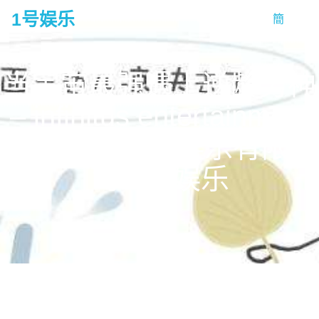
1号娱乐
簡
tog
na
当宇宙最强遇上逆龄男神
– infinitus entertainment
limited 梦造者娱乐有限公
司-1号娱乐