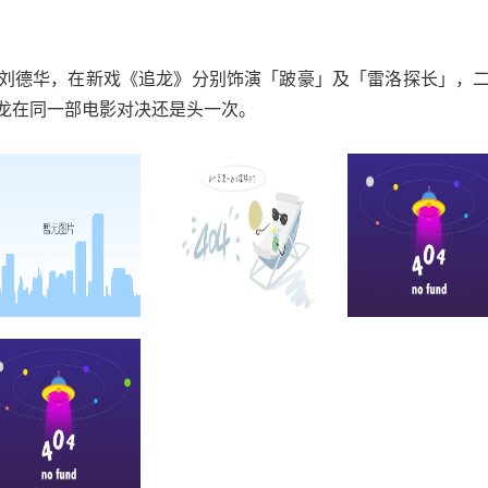
刘德华，在新戏《追龙》分别饰演「跛豪」及「雷洛探长」，
龙在同一部电影对决还是头一次。