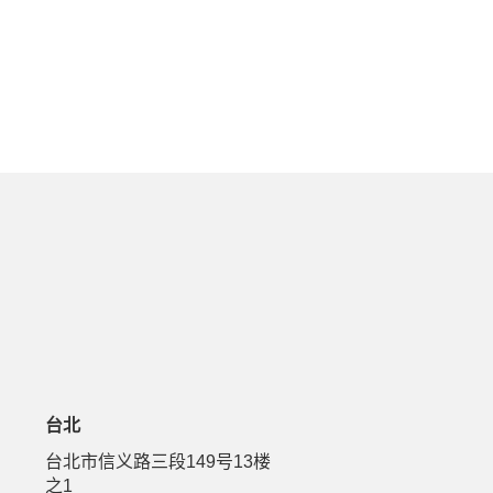
台北
号
台北市信义路三段149号13楼
之1