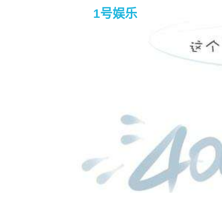
1号娱乐
当宇宙最强遇上逆龄男神 – inf