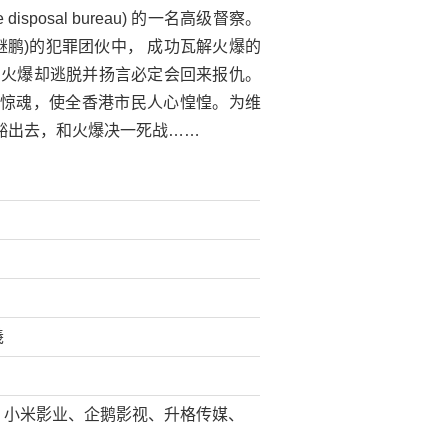
 disposal bureau) 的一名高级督察。
继鹏)的犯罪团伙中， 成功瓦解火爆的
是，火爆却逃脱并扬言必定会回来报仇。
惊魂，使全香港市民人心惶惶。为维
豁出去，和火爆决一死战……
羲
、小米影业、企鹅影视、升格传媒、