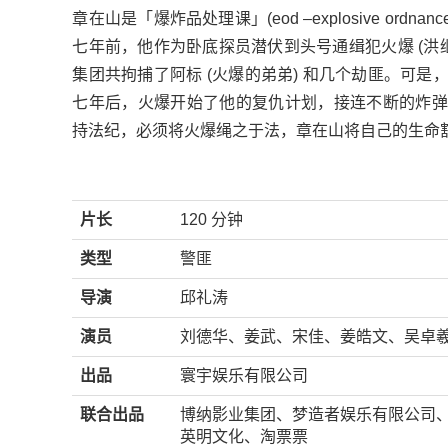
章在山是「爆炸品处理课」(eod –explosive ordnance
七年前，他作为卧底探员潜伏到头号通缉犯火爆 (洪
集团共拘捕了阿标 (火爆的弟弟) 和几个劫匪。可
七年后，火爆开始了他的复仇计划，接连不断的炸弹
持法纪，必须将火爆绳之于法，章在山将自己的生命
片长
120 分钟
类型
警匪
导演
邱礼涛
演员
刘德华、姜武、宋佳、姜皓文、吴卓
出品
寰宇娱乐有限公司
联合出品
博纳影业集团、梦造者娱乐有限公司
英明文化、淘票票