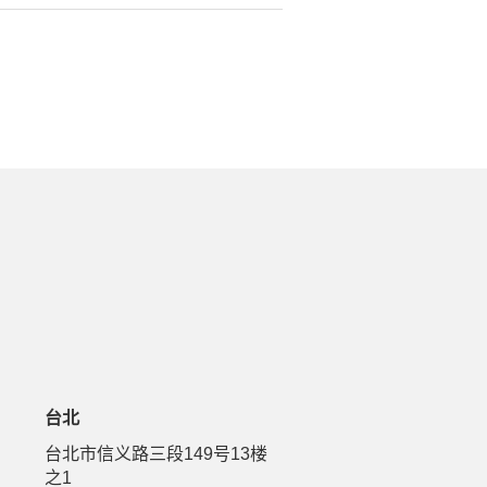
台北
号
台北市信义路三段149号13楼
之1