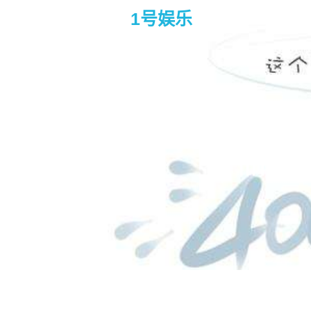
1号娱乐
《扫毒2天地对决》角逐「奥斯卡
lim