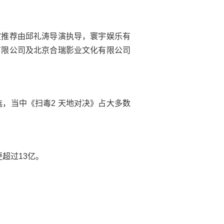
定推荐由邱礼涛导演执导，寰宇娱乐有
有限公司及北京合瑞影业文化有限公司
挑选，当中《扫毒2 天地对决》占大多数
超过13亿。