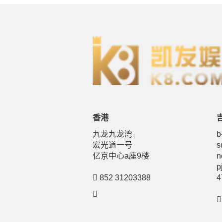
香港
九龙九龙湾
b
宏光道一号
s
亿京中心a座9楼
n
p
852 31203388
4